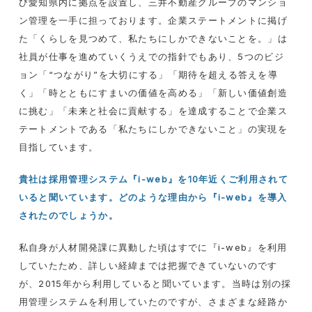
び愛知県内に拠点を設置し、三井不動産グループのマンショ
ン管理を一手に担っております。企業ステートメントに掲げ
た「くらしを見つめて、私たちにしかできないことを。」は
社員が仕事を進めていくうえでの指針でもあり、
5
つのビジ
ョン「
“
つながり
”
を大切にする」「期待を超える答えを導
く」「時とともにすまいの価値を高める」「新しい価値創造
に挑む」「未来と社会に貢献する」を達成することで企業ス
テートメントである「私たちにしかできないこと」の実現を
目指しています。
貴社は採用管理システム『i-web』を10年近くご利用されて
いると聞いています。どのような理由から『i-web』を導入
されたのでしょうか。
私自身が人材開発課に異動した頃はすでに『i-web』を利用
していたため、詳しい経緯までは把握できていないのです
が、2015年から利用していると聞いています。当時は別の採
用管理システムを利用していたのですが、さまざまな経路か