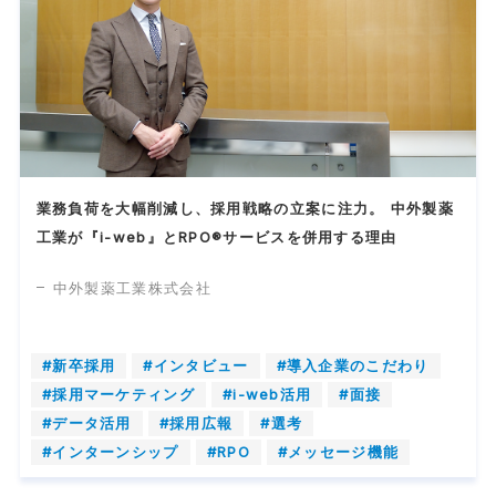
業務負荷を大幅削減し、採用戦略の立案に注力。 中外製薬
工業が『i-web』とRPO®サービスを併用する理由
中外製薬工業株式会社
#新卒採用
#インタビュー
#導入企業のこだわり
#採用マーケティング
#i-web活用
#面接
#データ活用
#採用広報
#選考
#インターンシップ
#RPO
#メッセージ機能