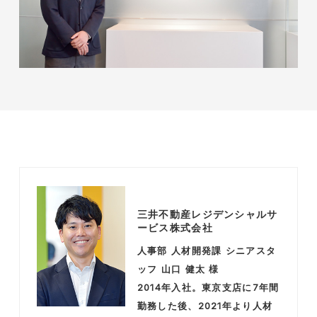
三井不動産レジデンシャルサ
ービス株式会社
人事部 人材開発課 シニアスタ
ッフ 山口 健太 様
2014年入社。東京支店に
7
年間
勤務した後、
2021
年より人材