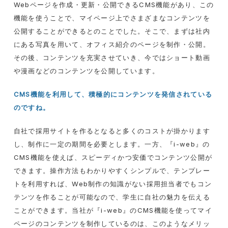
Webページを作成・更新・公開できるCMS機能があり、この
機能を使うことで、マイページ上でさまざまなコンテンツを
公開することができるとのことでした。そこで、まずは社内
にある写真を用いて、オフィス紹介のページを制作・公開。
その後、コンテンツを充実させていき、今ではショート動画
や漫画などのコンテンツを公開しています。
CMS機能を利用して、積極的にコンテンツを発信されている
のですね。
自社で採用サイトを作るとなると多くのコストが掛かります
し、制作に一定の期間を必要とします。一方、『
i-web
』の
CMS
機能を使えば、スピーディかつ安価でコンテンツ公開が
できます。操作方法もわかりやすくシンプルで、テンプレー
トを利用すれば、
Web
制作の知識がない採用担当者でもコン
テンツを作ることが可能なので、学生に自社の魅力を伝える
ことができます。当社が『
i-web
』の
CMS
機能を使ってマイ
ページのコンテンツを制作しているのは、このようなメリッ